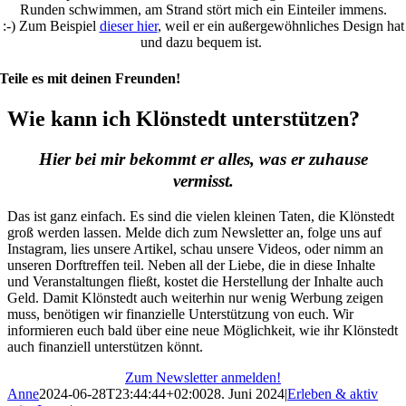
Runden schwimmen, am Strand stört mich ein Einteiler immens.
:-)
Zum Be
i
s
piel
dieser hier
, weil er ein außergewöhnliches Design hat
und
dazu bequem ist.
Teile es mit deinen Freunden!
Wie kann ich Klönstedt unterstützen?
Hier bei mir bekommt er alles, was er zuhause
vermisst.
Das ist ganz einfach. Es sind die vielen kleinen Taten, die Klönstedt
groß werden lassen. Melde dich zum Newsletter an, folge uns auf
Instagram, lies unsere Artikel, schau unsere Videos, oder nimm an
unseren Dorftreffen teil. Neben all der Liebe, die in diese Inhalte
und Veranstaltungen fließt, kostet die Herstellung der Inhalte auch
Geld. Damit Klönstedt auch weiterhin nur wenig Werbung zeigen
muss, benötigen wir finanzielle Unterstützung von euch. Wir
informieren euch bald über eine neue Möglichkeit, wie ihr Klönstedt
auch finanziell unterstützen könnt.
Zum Newsletter anmelden!
Anne
2024-06-28T23:44:44+02:00
28. Juni 2024
|
Erleben & aktiv