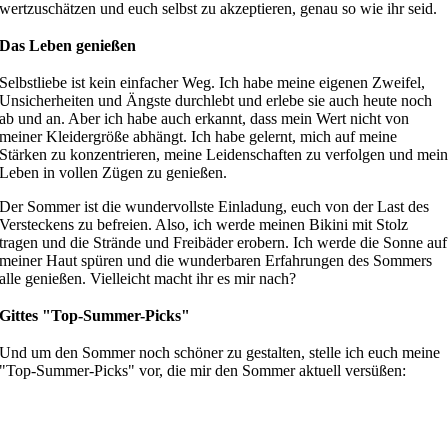
wertzuschätzen und euch selbst zu akzeptieren,
genau so
wie ihr seid.
Das Leben genießen
Selbstliebe ist kein einfacher Weg. Ich habe meine eigenen Zweifel,
Unsicherheiten und Ängste durchlebt und erlebe sie auch heute noch
ab und an. Aber
ich habe
auch erkannt, dass mein Wert nicht von
meiner Kleidergröße abhängt. Ich habe gelernt, mich auf meine
Stärken zu konzentrieren, meine Leidenschaften zu verfolgen und mei
Leben in vollen Zügen zu genießen.
Der Sommer ist die wundervollste Einladung, euch von der Last des
Versteckens zu befreien. Also, ich werde meinen Bikini mit Stolz
tragen und die Strände und Freibäder erobern. Ich werde die Sonne auf
meiner Haut spüren und die wunderbaren Erfahrungen des Sommers
alle genießen. Vielleicht macht ihr es mi
r nach
?
Gittes
"Top-Summer-Picks"
Und um den Sommer noch schöner zu gestalten,
stelle
ich euch meine
"Top-Summer-Picks" vor
, die mir den Sommer
aktuell
versüßen: