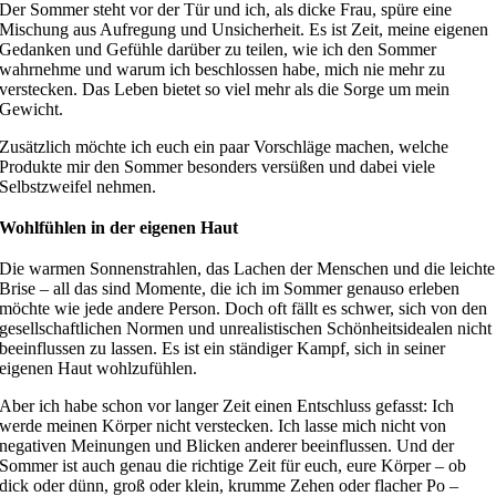
D
er Sommer steht vor der Tür und ich, als dicke Frau, spüre eine
Mischung aus Aufregung und Unsicherheit. Es ist Zeit, meine eigenen
Gedanken und Gefühle darüber zu teilen, wie ich den Sommer
wahrnehme und warum ich beschlossen habe, mich nie mehr zu
verstecken. Das Leben bietet so viel mehr als die Sorge um mein
Gewicht.
Zusätzlich möchte ich euch ein paar Vorschläge machen, welche
Produkte mir den Sommer besonders versüßen und dabei viele
Selbstzweifel nehmen.
Wohlfühlen in der eigenen Haut
Die warmen Sonnenstrahlen, das Lachen der Menschen und die leichte
Brise – all das sind Mom
ente, die ich im Sommer genauso erleben
möchte wie jede andere Person.
Doch oft fällt es schwer, sich von den
gesellschaftlichen Normen und unrealistischen Schönheitsidealen nicht
beeinflussen zu lassen. Es ist ein ständiger Kampf, sich in seiner
eigenen Haut wohlzufühlen.
Aber ich habe schon vor langer Zeit einen Entschluss gefasst: Ich
werde meinen Körper nicht verstecken. Ich lasse mich nicht von
negativen Meinungen und Blicken anderer beeinflussen. Und der
Sommer ist auch genau die richtige Zeit für euch, eure Körper – ob
dick oder dünn, groß oder klein, krumme Zehen oder flacher Po –