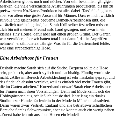
A
rbeitshosen gibt es noch und nöcher. Von sehr bekannten, gängigen
Marken, die viele verschiedene Ausführungen produzieren, bis hin zu
preiswerteren No-Name-Produkten ist alles dabei. Tatsächlich gibt es
aber vor allem eine große Auswahl für Männer. Dass es nicht wirklich
stilvolle und gleichzeitig bequeme Damen-Arbeitshosen gibt, die
zusätzlich nachhaltig sind, hat Sarah Krill selber feststellen müssen.
„Ich bin mit meinem Freund aufs Land gezogen, und zwar in ein
kleines Tiny House, dafür aber auf einen großen Grund. Der Garten
war verwildert, aber wir hatten total Lust darauf, das in Angriff zu
nehmen“, erzählt die 28-Jährige. Was ihr für die Gartenarbeit fehlte,
war eine strapazierfähige Hose.
Eine Arbeitshose für Frauen
Deshalb machte Sarah sich auf die Suche. Bequem sollte die Hose
sein, praktisch, aber auch stylisch und nachhaltig. Fündig wurde sie
nicht. „Alles im Bereich Arbeitskleidung ist sehr maskulin geprägt und
das finde ich absolut verrückt, weil es einfach viel mehr Frauen gibt,
die im Garten arbeiten.“ Kurzerhand entwarf Sarah eine Arbeitshose
für Frauen nach ihren Vorstellungen. Denn mit Mode kennt sich die
Hobbygärtnerin aus, schließlich hat sie drei Jahre lang ein duales
Studium zur Handelsfachwirtin in der Mode in München absolviert.
Darin waren zwar Vertrieb, Einkauf und alle betriebswirtschaftlichen
Bereiche Sarahs Schwerpunkte, aber sie konnte auch ein wenig nähen.
„Zuerst habe ich mir aus alten Hosen ein Modell