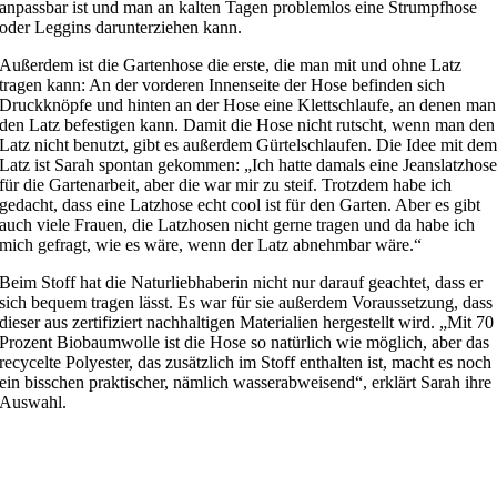
anpassbar ist und man an kalten Tagen problemlos eine Strumpfhose
oder Leggins darunterziehen kann.
Außerdem ist die Gartenhose die erste, die man mit und ohne Latz
tragen kann: An der vorderen Innenseite der Hose befinden sich
Druckknöpfe und hinten an der Hose eine Klettschlaufe, an denen man
den Latz befestigen kann. Damit die Hose nicht rutscht, wenn man den
Latz nicht benutzt, gibt es außerdem Gürtelschlaufen. Die Idee mit de
Latz ist Sarah spontan gekommen: „Ich hatte damals eine Jeanslatzhos
für die Gartenarbeit, aber die war mir zu steif. Trotzdem habe ich
gedacht, dass eine Latzhose echt cool ist für den Garten. Aber es gibt
auch viele Frauen, die Latzhosen nicht gerne tragen und da habe ich
mich gefragt, wie es wäre, wenn der Latz abnehmbar wäre.“
Beim Stoff hat die Naturliebhaberin nicht nur darauf geachtet, dass er
sich bequem tragen lässt. Es war für sie außerdem Voraussetzung, dass
dieser aus zertifiziert nachhaltigen Materialien hergestellt wird. „Mit 70
Prozent Biobaumwolle ist die Hose so natürlich wie möglich, aber das
recycelte Polyester, das zusätzlich im Stoff enthalten ist, macht es noch
ein bisschen praktischer, nämlich wasserabweisend“, erklärt Sarah ihre
Auswahl.