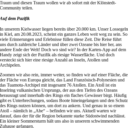
Traum und diesen Traum wollen wir ab sofort mit der Klönstedt-
Community teilen.
Auf dem Pazifik
In unserem Kielwasser liegen bereits über 20.000 km. Unser Lossegel
in Kiel, am 20.08.2023, scheint ein ganzes Leben weit weg zu sein. So
viele Erinnerungen und Erlebnisse füllen diese Zeit. Die Reise führt
uns durch zahlreiche Länder und über zwei Ozeane bis hier her, ans
andere Ende der Welt! Doch wo sind wir? In der Karten-App auf dem
Handy zeigt sich der Pazifik als riesige Wasserfläche. Und doch
versteckt sich hier eine riesige Anzahl an Inseln, Atollen und
Archipelen.
Zoomen wir also rein, immer weiter, so finden wir auf einer Fläche, die
der Fläche von Europa gleicht, das Land Französisch-Polynesien und
das Tuamotu-Archipel mit insgesamt 76 Atollen. Ein Atoll ist ein
Inselring vulkanischen Ursprungs, der aus den Tiefen des Ozeans
herausragt und innerhalb des Rings ein flaches Gewässer birgt. Häufig
gibt es Unterbrechungen, sodass Boote hineingelangen und den Schutz
des Rings nutzen können, um dort zu ankern. Und genau in so einem
Atoll – nämlich in „Ahe“ – befinden wir uns. Aktuell warten wir
darauf, dass der für die Region bekannte starke Südostwind nachlässt.
Ein kleiner Sommersturm hält uns also in unserem schwimmenden
Zuhause gefangen.