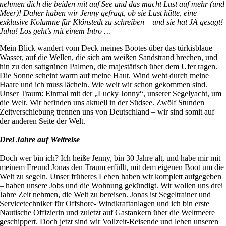
nehmen dich die beiden mit auf See und das macht Lust auf mehr (und
Meer)! Daher haben wir Jenny gefragt, ob sie Lust hätte, eine
exklusive Kolumne für Klönstedt zu schreiben – und sie hat JA gesagt!
Juhu! Los geht’s mit einem Intro …
M
ein Blick wandert vom Deck meines Bootes über das türkisblaue
Wasser, auf die Wellen, die sich am weißen Sandstrand brechen, und
hin zu den sattgrünen Palmen, die majestätisch über dem Ufer ragen.
Die Sonne scheint warm auf meine Haut. Wind weht durch meine
Haare und ich muss lächeln. Wie weit wir schon gekommen sind.
Unser Traum: Einmal mit der „Lucky Jonny“, unserer Segelyacht, um
die Welt. Wir befinden uns aktuell in der Südsee. Zwölf Stunden
Zeitverschiebung trennen uns von Deutschland – wir sind somit auf
der anderen Seite der Welt.
Drei Jahre auf Weltreise
Doch wer bin ich? Ich heiße Jenny, bin 30 Jahre alt, und habe mir mit
meinem Freund Jonas den Traum erfüllt, mit dem eigenen Boot um die
Welt zu segeln. Unser früheres Leben haben wir komplett aufgegeben
– haben unsere Jobs und die Wohnung gekündigt. Wir wollen uns drei
Jahre Zeit nehmen, die Welt zu bereisen. Jonas ist Segeltrainer und
Servicetechniker für Offshore- Windkraftanlagen und ich bin erste
Nautische Offizierin und zuletzt auf Gastankern über die Weltmeere
geschippert. Doch jetzt sind wir Vollzeit-Reisende und leben unseren