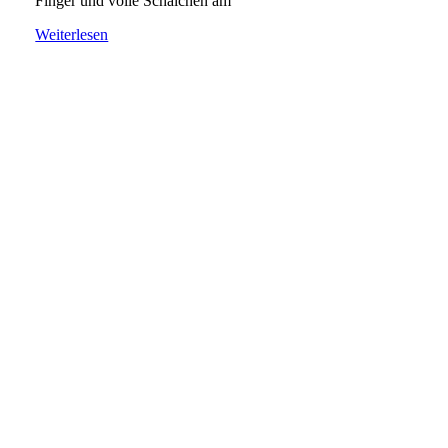
Finger und volle Schälchen am
Weiterlesen