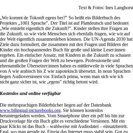
Text & Fotos: Ines Langhors
„
W
o kommt de
Tokonft
egens
her?" So heißt ein Bilderbuch des
Projektes
„
1001 Sprache". Der Titel ist auf Plattdeutsch und bedeutet
„Wie entsteht eigentlich die Zukunft?". Kinder stellen ihre Fragen an
die Zukunft, so wie viele Menschen sich ebenfalls fragen, wie wir auf
der Welt eigentlich zusammenleben können. Die UN-Agenda 2030 hat
Ziele dazu formuliert, die zusammen mit den Fragen und Bildern der
Kinder ein hochspannendes Buch für große und kleine
Leser:innen
ergeben. Ein einfacher Ansatz, mit Kindern in die Zukunft zu schauen
und die großen Fragen der Welt zu bewegen. Professionelle und
ehrenamtliche
Übersetzer:innen
haben es mittlerweile in viele Sprache
von A wie arabisch bis Z wie
zapotekisch
übersetzt. In neun Sprachen
liegen Audioversionen vor. Einfach prima, wenn man sich wie ich
nicht ganz sicher ist, wie „
egens
" richtig betont wird.
Kostenlos und online verfügbar
Die mehrsprachigen Bilderbücher liegen auf der Datenbank
www.bilingual-picturebooks.org
. Sie können kostenlos
heruntergeladen werden. Vom Smartphone über ein
pdf
bis hin zur
Druckvorlage für ein Buch gibt es verschiedene Versionen. Mit ein
paar Klicks ist das Buch – wahlweise mit Audiodatei
–
einsatzbereit.
Egal, wo man gerade ist. Einzig das Internet muss stabil sein. Gut zu