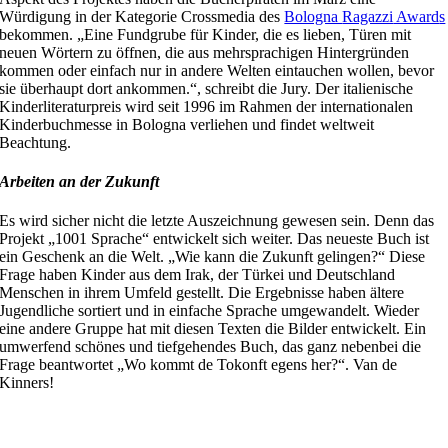
Würdigung in der Kategorie
Crossmedia
des
Bologna
Ragazzi
Award
s
bekommen
.
„
Eine Fundgrube für Kinder, die es lieben, Türen mit
neuen Wörtern zu öffnen, die aus mehrsprachigen Hintergründen
kommen oder einfach nur in andere Welten eintauchen wollen, bevor
sie überhaupt dort ankommen.
“, schreibt die Jury.
Der
italienische
Kinderliteraturpreis
wird seit 1996 im Rahmen der internationalen
Kinderbuchmesse in Bologna verliehen
und findet weltweit
Beachtung.
Arbeiten an der Zukunft
Es wird sicher nicht die letzte Auszeichnung gewesen sein. Denn das
Projekt
„
1001 Sprache
“
entwickelt sich weiter. Das neueste Buch ist
ein Geschenk an die Welt. „Wie kann die Zukunft gelingen?“ Diese
Frage haben Kinder aus dem Irak, der Türkei und Deutschland
Menschen in ihrem Umfeld gestellt. Die Ergebnisse haben ältere
Jugendliche sortiert und in einfache Sprache umgewandelt. Wieder
eine andere Gruppe hat mit diesen Texten die Bilder entwickelt. Ein
umwerfend schönes und tiefgehendes Buch, das ganz nebenbei die
Frage beantwortet „Wo kommt de
Tokonft
egens
her?“. Van de
Kinners!