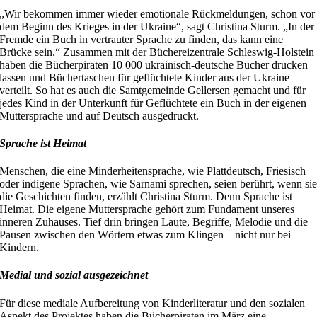
„Wir bekommen immer wieder emotionale Rückmeldungen, schon vor
dem Beginn des Krieges in der Ukraine“, sagt Christina Sturm. „In der
Fremde ein Buch in vertrauter Sprache zu finden, das kann eine
Brücke sein.“ Zusammen mit der Büchereizentrale Schleswig-Holstein
haben die Bücherpiraten 10 000 ukrainisch-deutsche Bücher drucken
lassen und Büchertaschen für geflüchtete Kinder aus der Ukraine
verteilt. So hat es auch die Samtgemeinde
Gellersen
gemacht und für
jedes Kind in der Unterkunft für Geflüchtete ein Buch in der eigenen
Muttersprache und auf Deutsch ausgedruckt.
Sprache ist Heimat
Menschen, die eine Minderheitensprache, wie Plattdeutsch, Friesisch
oder
indigene Sprachen, wie
Sarna
mi
sprechen, seien berührt, wenn si
die Geschichten finden
, erzählt Christina Sturm.
Denn Sprache ist
Heimat. Die eigene Muttersprache gehört zum Fundament unseres
inneren Zuhauses. Tief drin bringen Laute, Begriffe, Melodie und die
Pausen zwischen den Wörtern etwas zum Klingen – nicht nur bei
Kindern.
Medial und sozial ausgezeichnet
Für diese mediale Aufbereitung von Kinderliteratur
und den sozialen
Aspekt des Projektes
haben
die Bücherpiraten im März
eine