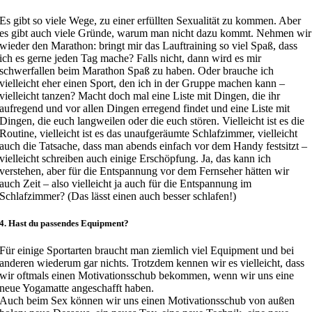
Es gibt so viele Wege, zu einer erfüllten Sexualität zu kommen. Aber
es gibt auch viele Gründe, warum man nicht dazu kommt. Nehmen wir
wieder den Marathon: bringt mir das Lauftraining so viel Spaß, dass
ich es gerne jeden Tag mache? Falls nicht, dann wird es mir
schwerfallen beim Marathon Spaß zu haben. Oder brauche ich
vielleicht eher einen Sport, den ich in der Gruppe machen kann –
vielleicht tanzen? Macht doch mal eine Liste mit Dingen, die ihr
aufregend und vor allen Dingen erregend findet und eine Liste mit
Dingen, die euch langweilen oder die euch stören. Vielleicht ist es die
Routine, vielleicht ist es das unaufgeräumte Schlafzimmer, vielleicht
auch die Tatsache, dass man abends einfach vor dem Handy festsitzt –
vielleicht schreiben auch einige Erschöpfung. Ja, das kann ich
verstehen, aber für die Entspannung vor dem Fernseher hätten wir
auch Zeit – also vielleicht ja auch für die Entspannung im
Schlafzimmer? (Das lässt einen auch besser schlafen!)
4. Hast du passendes Equipment?
Für einige Sportarten braucht man ziemlich viel Equipment und bei
anderen wiederum gar nichts. Trotzdem kennen wir es vielleicht, dass
wir oftmals einen Motivationsschub bekommen, wenn wir uns eine
neue Yogamatte angeschafft haben.
Auch beim Sex können wir uns einen Motivationsschub von außen