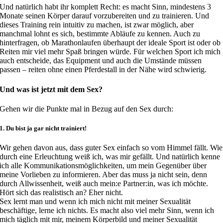
Und natürlich habt ihr komplett Recht: es macht Sinn, mindestens 3
Monate seinen Körper darauf vorzubereiten und zu trainieren. Und
dieses Training rein intuitiv zu machen, ist zwar möglich, aber
manchmal lohnt es sich, bestimmte Abläufe zu kennen. Auch zu
hinterfragen, ob Marathonlaufen überhaupt der ideale Sport ist oder ob
Reiten mir viel mehr Spaß bringen würde. Für welchen Sport ich mich
auch entscheide, das Equipment und auch die Umstände müssen
passen – reiten ohne einen Pferdestall in der Nähe wird schwierig.
Und was ist jetzt mit dem Sex?
Gehen wir die Punkte mal in Bezug auf den Sex durch:
1. Du bist ja gar nicht trainiert!
Wir gehen davon aus, dass guter Sex einfach so vom Himmel fällt. Wie
durch eine Erleuchtung weiß ich, was mir gefällt. Und natürlich kenne
ich alle Kommunikationsmöglichkeiten, um mein Gegenüber über
meine Vorlieben zu informieren. Aber das muss ja nicht sein, denn
durch Allwissenheit, weiß auch mein:e Partner:in, was ich möchte.
Hört sich das realistisch an? Eher nicht.
Sex lernt man und wenn ich mich nicht mit meiner Sexualität
beschäftige, lerne ich nichts. Es macht also viel mehr Sinn, wenn ich
mich täglich mit mir, meinem Körperbild und meiner Sexualität