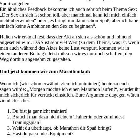
Sport zu gehen.
Ein ähnliches Feedback bekomme ich auch sehr oft beim Thema Sex:
„Der Sex an sich ist schon toll, aber manchmal kann ich mich einfach
nicht überwinden“ oder „es bringt mir dann schon Spaß, aber ich habe
einfach keine Ambitionen den Sex zu beginnen“.
Halten wir erstmal fest, dass der Akt an sich als schön und lohnend
angesehen wird. DAS ist sehr viel Wert (zu dem Thema, was ist, wenn
man auch während des Aktes keine Lust verspürt, kommen wir in
einem anderen Beitrag). Jetzt müssen wir es nur noch schaffen, den
Weg dorthin angenehm zu gestalten.
Und jetzt kommen wir zum Marathonlauf:
Wenn ich (wie schon erwähnt, ziemlich untrainiert) heute zu euch
sagen würde: „Morgen möchte ich einen Marathon laufen!“, würdet ih
mich sicherlich für verrückt einstufen. Eure Argumente dagegen wären
ziemlich sicher:
Du bist ja gar nicht trainiert!
Braucht man dazu nicht eine:n Trainer:in oder zumindest
Trainingsplan?
Weißt du überhaupt, ob Marathon dir Spaß bringt?
Hast du passendes Equipment?