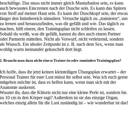
beschäftige. Das muss nicht immer gleich Masturbation sein, es kann
auch bewusstes Eincremen nach der Dusche sein. Es kann das Spüren
von Stoff auf meiner Haut sein. Es kann der Duschkopf sein, der etwas
länger den Intimbereich stimuliert. Versuche täglich zu „trainieren“, um
zu lernen und herauszufinden, was dir gefällt und wie. Das täglich zu
machen, hilft einem, den Trainingsplan nicht schleifen zu lassen.
Sobald du weißt, was dir gefällt, kannst du dies auch einem Partner
oder Partnerin mitteilen. Nicht als Vorwurf, nicht verletzend, sondern
als Wunsch. Ein idealer Zeitpunkt ist z. B. nach dem Sex, wenn man
wohlig warm ineinander gekuschelt dort liegt.
2. Braucht man dazu nicht eine:n Trainer:in oder zumindest Trainingsplan?
Ich hoffe, dass ihr jetzt keinen kleinteiligen Übungsplan erwartet – der
Personal Trainer für eure Lust müsst ihr selbst sein. Was ich euch gerne
mitgeben möchte ist, dass es helfen kann, wenn man sich mit der
Anatomie auskennt.
Wusstet ihr, dass die Klitoris nicht nur eine kleine Perle ist, sondern bis
zu 10 cm in den Körper ragt? Außerdem ist sie das einzige Organ,
welches einzig allein für die Lust zuständig ist – wie wunderbar ist das