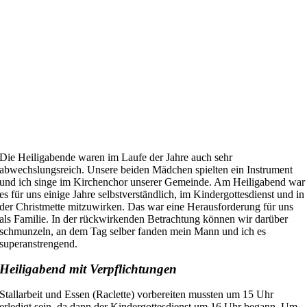
Die Heiligabende waren im Laufe der Jahre auch sehr
abwechslungsreich.
Unsere beiden
Mädchen spiel
t
en ein Instrument
und ich singe im Ki
rchenchor unserer Gemeinde. Am Heiligabend war
es
für uns einige Jahre
selbstverständlich
, im Kindergottesdienst und in
der Christmette mitzuwirken. Das war
eine
Herausf
orderung
für uns
als Familie.
In der rückwirkenden Betrachtung k
ö
nn
en wir
darüber
schmunzeln, an dem Tag selber fand
en
mein Mann und
ich es
superanstrengend.
Heiligabend
mit Verpflichtungen
Stallarbeit und Essen (Raclette) vorbereiten mussten um 15 Uhr
erledigt sein, da dann der Kindergottesdienst um 16 Uhr begann. Um