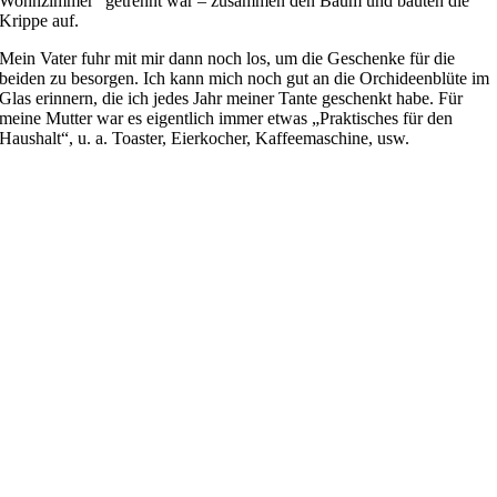
Wohnzimmer“ getrennt war –
z
usammen den Baum
und
bauten die
Krippe auf
.
Mein Vater fuhr mit mir dann noch los, um die Geschenke für die
beiden zu besorgen. Ich kann mich noch gut an die Orchideenblüte im
Glas erinnern, die ich jedes Jahr meiner Tante geschenkt habe. Für
meine Mutter war es eigentlich immer etwas „Praktisches für den
Haushalt“, u. a. Toaster, Eierkocher, Kaffeemaschine, usw.