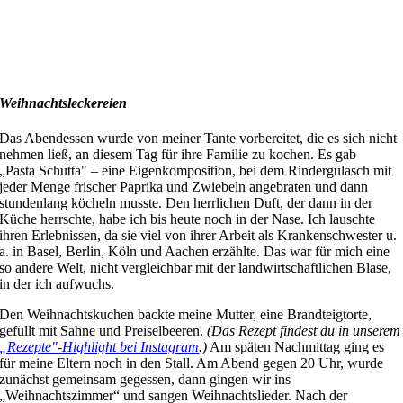
Weihnachtsleckereien
Das Abendessen wurde von meiner Tante vorbereitet, die es sich nicht
nehmen ließ, an diesem Tag für ihre Familie zu kochen. Es gab
„Pasta
Schutta
" – eine Eigenkomposition, bei dem Rindergulasch mit
jeder Menge frischer Paprika und Zwiebeln angebraten und dann
stundenlang köcheln musste. Den herrlichen Duft, der dann in der
Küche herrschte, habe ich bis heute noch in der Nase. Ich lauschte
ihren Erlebnissen, da sie viel von ihrer Arbeit als Krankenschwester u.
a. in Basel, Berlin, Köln und Aachen erzählte. Das war für mich eine
so andere Welt, nicht vergleichbar mit der landwirtschaftlichen Blase,
in der ich aufwuchs.
Den Weihnachtskuchen backte meine Mutter, eine Brandteigtorte,
gefüllt mit Sahne und Preiselbeeren.
(Das Rezept findest du in unserem
„Rezepte"-Highlight bei Instagram
.)
Am späten Nachmittag ging es
für meine Eltern noch in den Stall. Am Abend gegen 20
Uhr, wurde
zunächst gemeinsam gegessen, dann gingen wir ins
„Weihnachtszimmer“ und sangen Weihnachtslieder. Nach der