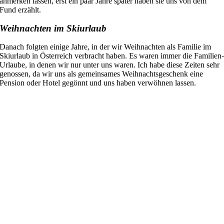
anmerken lassen, erst ein paar Jahre später haben sie uns von dem
Fund erzählt.
Weihnachten im Skiurlaub
Danach folgten einige Jahre, in der wir Weihnachten als Familie im
Skiurlaub in Österreich verbracht haben. Es waren immer di
e Familien
Urlaube, in denen
wir nur unter uns waren. Ich habe diese Zeiten sehr
genossen, da wir uns als gemeinsames Weihnachtsgeschenk eine
Pension oder Hotel gegönnt und uns haben verwöhnen lassen.