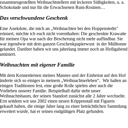
zusammengestellten Weihnachtstellern mit leckeren Süßigkeiten, u. a.
Schokolade und nur für die Erwachsenen Rum-Rosinen…
Das verschwundene Geschenk
Eine Anekdote, die mich an „Weihnachten bei den Hoppenstedts"
erinnert, möchte ich euch nicht vorenthalten: D
ie geschenkte Krawatte
für meinen Opa
war
nach der Bescherung nicht mehr auffindbar
.
Sie
war irgendwie mit dem ganzen Geschenkpapierwust in der Mülltonne
gelandet. Darüber haben wir uns jahrelang immer noch an Heiligabend
amüsiert.
Weihnachten mit eigener Familie
Mit dem Kennenlernen meines Mannes und der Einheirat auf den Hof
änderte sich so einiges in meinem „Weihnachtserleben“. Wir halten an
einigen Traditionen fest, eine große Rolle spielen aber auch die
Vorlieben unserer Familie. Beispielhaft dafür steht unser
Weihnachtsbaum, der seinen Standort zunächst alle 2 Jahre wechselte.
Erst seitdem wir uns 2002 einen neuen Krippenstall mit Figuren
gekauft haben, die einige Jahre lang zu einer beträchtlichen Sammlung
erweitert wurde, hat er seinen endgültigen Platz gefunden.