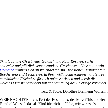
Skiurlaub und Christmette, Gulasch und Rum-Rosinen, vorher
entdeckte und plötzlich verschwundene Geschenke – Unsere Autorin
Dorothee
erinnert sich an Weihnachten mit Traditionen, Familienzeit,
Bescherung und Leckereien. I
n ihrer Weihnachtskolumne
hat sie ihre
persönlichen Erlebnisse für dich aufgeschrieben und verrät dir,
welches Lied sie besonders
mit der Stimmung der Feiertage
verbindet.
Text & Fotos: Dorothee Bienheim-Wolbrin
W
EIHNACHTEN – das Fest der Besinnung, des Mitgefühls und der
Familie! Wie sich das als Kind für mich anfühlte, wie wir
es
als