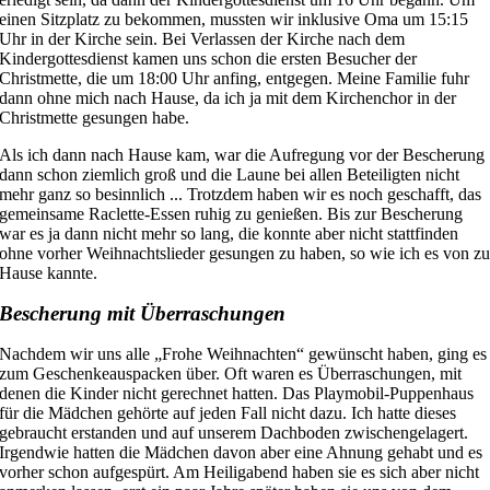
einen Sitzplatz zu bekommen, mussten wir inklusive Oma um 15:15
Uhr in der Kirche sein. Bei Verlassen der Kirche nach dem
Kindergottesdienst kamen uns schon die ersten Besucher der
Christmette, die um 18:00 Uhr anfing, entgegen. Meine Familie fuhr
dann ohne mich nach Hause, da ich ja mit dem Kirchenchor in der
Christmette gesungen habe.
Als ich dann nach Hause kam, war die Aufregung vor der Bescherung
dann schon ziemlich groß und die Laune bei allen Beteiligten nicht
mehr ganz so besinnlich ... Trotzdem haben wir es noch geschafft, das
gemeinsame Raclette-Essen ruhig zu genießen. Bis zur Bescherung
war es ja dann nicht mehr so lang, die konnte aber nicht stattfinden
ohne vorher Weihnachtslieder gesungen zu haben, so wie ich es von z
Hause kannte.
Bescherung mit Überraschungen
Nachdem wir uns alle „Frohe Weihnachten“ gewünscht haben, ging es
zum Geschenkeauspacken über. Oft waren es Überraschungen, mit
denen die Kinder nicht gerechnet hatten. Das Playmobil-Puppenhaus
für die Mädchen gehörte auf jeden Fall nicht dazu. Ich hatte dieses
gebraucht erstanden und auf unserem
Dachboden zwischengelagert.
Irgendwie hatten die Mädchen davon aber eine Ahnung gehabt und es
vorher schon aufgespürt. Am Heiligabend haben sie es sich aber nicht