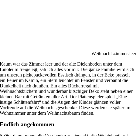
Weihnachtszimmer-lee
Kaum war das Zimmer leer und der alte Dielenboden unter dem
Linoleum freigelegt, sah ich alles vor mir: Die ganze Familie wird sich
um unseren pickepackevollen Esstisch drängen, in der Ecke prasselt
ein Feuer im Kamin, ein Stern leuchtet im Fenster und verbannt die
Dunkelheit nach draußen. Ein altes Bücherregal mit
Weihnachtsbüchern und wunderbar kitschiger Deko steht neben einer
kleinen Bar mit Getränken aller Art. Der Plattenspieler spielt „Eine
lustige Schlittenfahrt“ und die Augen der Kinder glänzen voller
Vorfreude auf die Weihnachtsgeschenke. Diese werden sie später im
Wohnzimmer unter dem Weihnachtsbaum finden.
Endlich angekommen
Später dann, wenn alle Geschenke ausgepackt, die Wichtel entlarvt