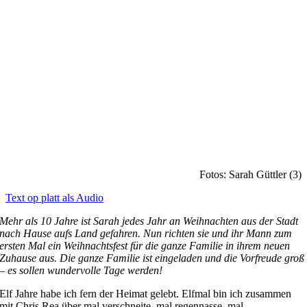
Fotos: Sarah Güttler (3)
Text op platt als Audio
Mehr als 10 Jahre ist Sarah jedes Jahr an Weihnachten aus der Stadt
nach Hause aufs Land gefahren. Nun richten sie und ihr Mann zum
ersten Mal ein Weihnachtsfest für die ganze Familie in ihrem neuen
Zuhause aus. Die ganze Familie ist eingeladen und die Vorfreude groß
– es sollen wundervolle Tage werden!
E
lf Jahre habe ich fern der Heimat gelebt. Elfmal bin ich zusammen
mit Chris Rea über mal verschneite, mal regennasse, mal