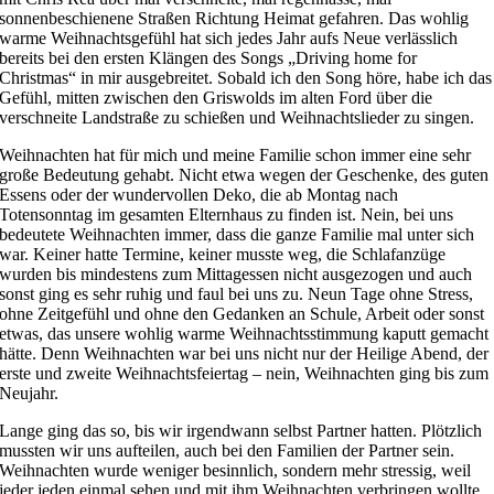
sonnenbeschienene Straßen Richtung Heimat gefahren. Das wohlig
warme Weihnachtsgefühl hat sich jedes Jahr aufs Neue verlässlich
bereits bei den ersten Klängen des Songs „Driving home for
Christmas“ in mir ausgebreitet. Sobald ich den Song höre, habe ich das
Gefühl, mitten zwischen den Griswolds im alten Ford über die
verschneite Landstraße zu schießen und Weihnachtslieder zu singen.
Weihnachten hat für mich und meine Familie schon immer eine sehr
große Bedeutung gehabt. Nicht etwa wegen der Geschenke, des guten
Essens oder der wundervollen Deko, die ab Montag nach
Totensonntag im gesamten Elternhaus zu finden ist. Nein, bei uns
bedeutete Weihnachten immer, dass die ganze Familie mal unter sich
war. Keiner hatte Termine, keiner musste weg, die Schlafanzüge
wurden bis mindestens zum Mittagessen nicht ausgezogen und auch
sonst ging es sehr ruhig und faul bei uns zu. Neun Tage ohne Stress,
ohne Zeitgefühl und ohne den Gedanken an Schule, Arbeit oder sonst
etwas, das unsere wohlig warme Weihnachtsstimmung kaputt gemacht
hätte. Denn Weihnachten war bei uns nicht nur der Heilige Abend, der
erste und zweite Weihnachtsfeiertag – nein, Weihnachten ging bis zum
Neujahr.
Lange ging das so, bis wir irgendwann selbst Partner hatten. Plötzlich
mussten wir uns aufteilen, auch bei den Familien der Partner sein.
Weihnachten wurde weniger besinnlich, sondern mehr stressig, weil
jeder jeden einmal sehen und mit ihm Weihnachten verbringen wollte.