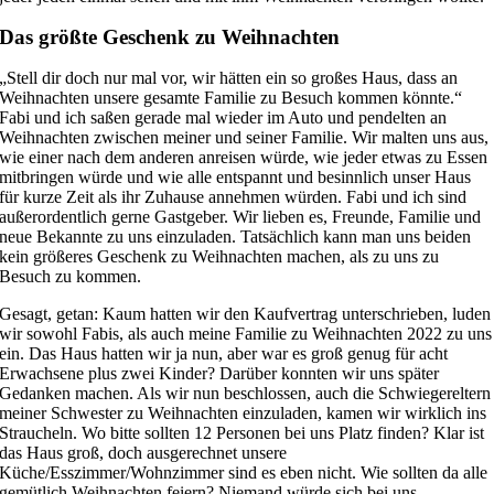
Das größte Geschenk zu Weihnachten
„Stell dir doch nur mal vor, wir hätten ein so großes Haus, dass an
Weihnachten unsere gesamte Familie zu Besuch kommen könnte.“
Fabi und ich saßen gerade mal wieder im Auto und pendelten an
Weihnachten zwischen meiner und seiner Familie. Wir malten uns aus,
wie einer nach dem anderen anreisen würde, wie jeder etwas zu Essen
mitbringen würde und wie alle entspannt und besinnlich unser Haus
für kurze Zeit als ihr Zuhause annehmen würden. Fabi und ich sind
außerordentlich gerne Gastgeber. Wir lieben es, Freunde, Familie und
neue Bekannte zu uns einzuladen. Tatsächlich kann man uns beiden
kein größeres Geschenk zu Weihnachten machen, als zu uns zu
Besuch zu kommen.
Gesagt, getan: Kaum hatten wir den Kaufvertrag unterschrieben, luden
wir sowohl Fabis, als auch meine Familie zu Weihnachten 2022 zu uns
ein. Das Haus hatten wir ja nun, aber war es groß genug für acht
Erwachsene plus zwei Kinder? Darüber konnten wir uns später
Gedanken machen. Als wir nun beschlossen, auch die Schwiegereltern
meiner Schwester zu Weihnachten einzuladen, kamen wir wirklich ins
Straucheln. Wo bitte sollten 12 Personen bei uns Platz finden? Klar ist
das Haus groß, doch ausgerechnet unsere
Küche/Esszimmer/Wohnzimmer sind es eben nicht. Wie sollten da alle
gemütlich Weihnachten feiern? Niemand würde sich bei uns