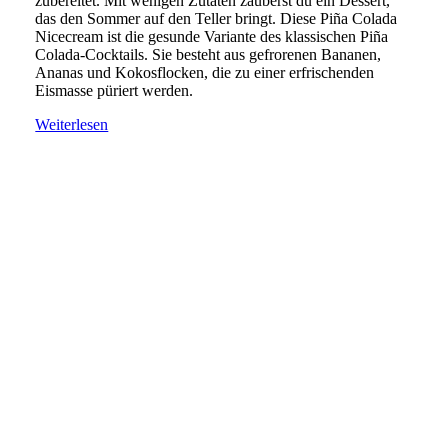
zubereitet. Mit wenigen Zutaten zauberst du ein Dessert,
das den Sommer auf den Teller bringt. Diese Piña Colada
Nicecream ist die gesunde Variante des klassischen Piña
Colada-Cocktails. Sie besteht aus gefrorenen Bananen,
Ananas und Kokosflocken, die zu einer erfrischenden
Eismasse püriert werden.
Weiterlesen