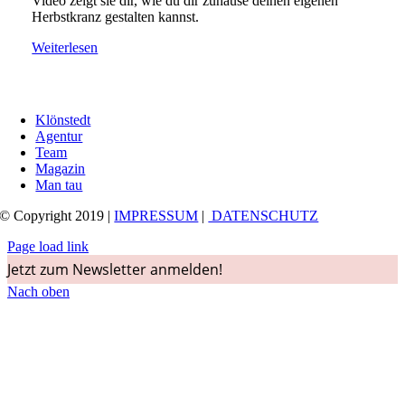
Video zeigt sie dir, wie du dir zuhause deinen eigenen
Herbstkranz gestalten kannst.
Weiterlesen
Klönstedt
Agentur
Team
Magazin
Man tau
© Copyright 2019 |
IMPRESSUM
|
DATENSCHUTZ
Page load link
Jetzt zum Newsletter anmelden!
Nach oben