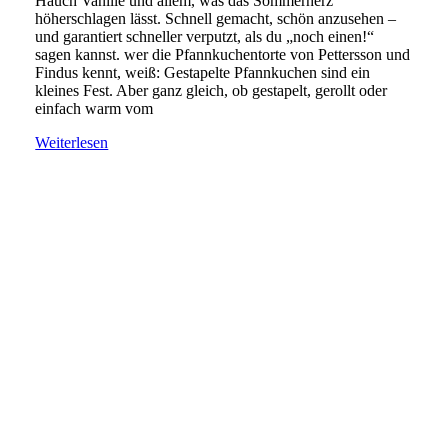
Hauch Vanille und allem, was das Sommerherz
höherschlagen lässt. Schnell gemacht, schön anzusehen –
und garantiert schneller verputzt, als du „noch einen!“
sagen kannst. wer die Pfannkuchentorte von Pettersson und
Findus kennt, weiß: Gestapelte Pfannkuchen sind ein
kleines Fest. Aber ganz gleich, ob gestapelt, gerollt oder
einfach warm vom
Weiterlesen