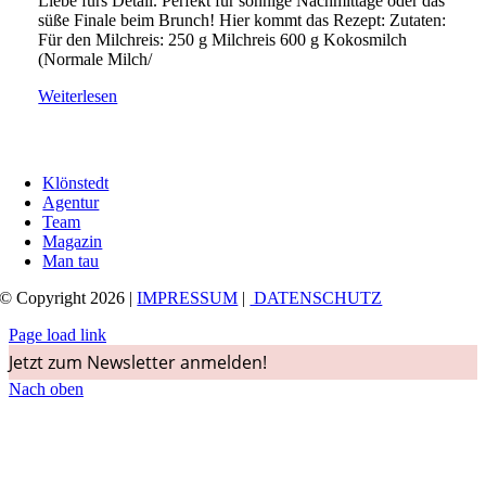
Liebe fürs Detail. Perfekt für sonnige Nachmittage oder das
süße Finale beim Brunch! Hier kommt das Rezept: Zutaten:
Für den Milchreis: 250 g Milchreis 600 g Kokosmilch
(Normale Milch/
Weiterlesen
Klönstedt
Agentur
Team
Magazin
Man tau
© Copyright 2026 |
IMPRESSUM
|
DATENSCHUTZ
Page load link
Jetzt zum Newsletter anmelden!
Nach oben