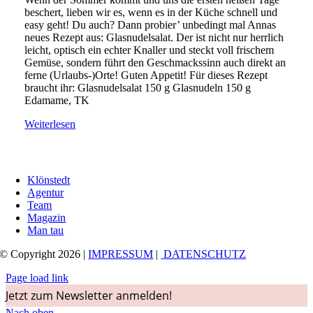
beschert, lieben wir es, wenn es in der Küche schnell und
easy geht! Du auch? Dann probier’ unbedingt mal Annas
neues Rezept aus: Glasnudelsalat. Der ist nicht nur herrlich
leicht, optisch ein echter Knaller und steckt voll frischem
Gemüse, sondern führt den Geschmackssinn auch direkt an
ferne (Urlaubs-)Orte! Guten Appetit! Für dieses Rezept
braucht ihr: Glasnudelsalat 150 g Glasnudeln 150 g
Edamame, TK
Weiterlesen
Klönstedt
Agentur
Team
Magazin
Man tau
© Copyright 2026 |
IMPRESSUM
|
DATENSCHUTZ
Page load link
Jetzt zum Newsletter anmelden!
Nach oben