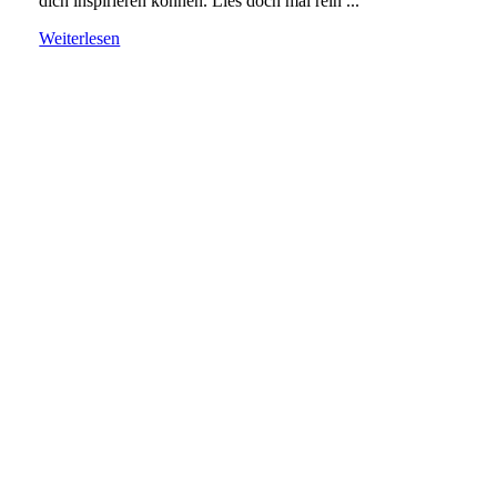
dich inspirieren können. Lies doch mal rein ...
Weiterlesen