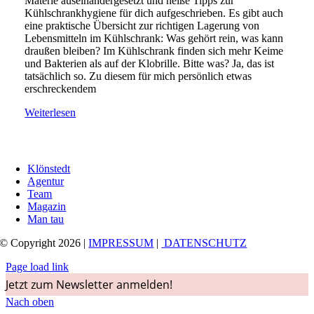
Materie auseinandergesetzt und heiße Tipps zur
Kühlschrankhygiene für dich aufgeschrieben. Es gibt auch
eine praktische Übersicht zur richtigen Lagerung von
Lebensmitteln im Kühlschrank: Was gehört rein, was kann
draußen bleiben? Im Kühlschrank finden sich mehr Keime
und Bakterien als auf der Klobrille. Bitte was? Ja, das ist
tatsächlich so. Zu diesem für mich persönlich etwas
erschreckendem
Weiterlesen
Klönstedt
Agentur
Team
Magazin
Man tau
© Copyright 2026 |
IMPRESSUM
|
DATENSCHUTZ
Page load link
Jetzt zum Newsletter anmelden!
Nach oben