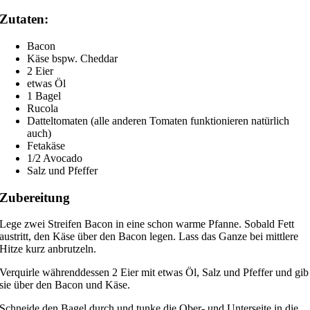
Zutaten:
Bacon
Käse bspw. Cheddar
2 Eier
etwas Öl
1 Bagel
Rucola
Datteltomaten (alle anderen Tomaten funktionieren natürlich
auch)
Fetakäse
1/2 Avocado
Salz und Pfeffer
Zubereitung
Lege zwei Streifen Bacon in eine schon warme Pfanne. Sobald Fett
austritt, den Käse über den Bacon legen. Lass das Ganze bei mittlere
Hitze kurz anbrutzeln.
Verquirle währenddessen 2 Eier mit etwas Öl, Salz und Pfeffer und gib
sie über den Bacon und Käse.
Schneide den Bagel durch und tunke die Ober- und Unterseite in die